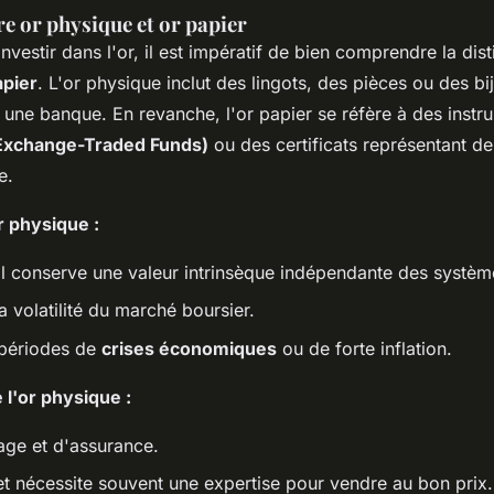
re or physique et or papier
'investir dans l'or, il est impératif de bien comprendre la dis
apier
. L'or physique inclut des lingots, des pièces ou des b
 une banque. En revanche, l'or papier se réfère à des instr
Exchange-Traded Funds)
ou des certificats représentant de
e.
r physique :
 il conserve une valeur intrinsèque indépendante des système
a volatilité du marché boursier.
 périodes de
crises économiques
ou de forte inflation.
 l'or physique :
age et d'assurance.
et nécessite souvent une expertise pour vendre au bon prix.