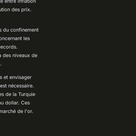
é entre inflation
ution des prix.
ors du confinement
oncernant les
records.
à des niveaux de
.
s et envisager
est nécessaire.
s de la Turquie
au dollar. Ces
marché de l'or.