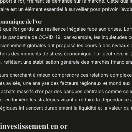
pport à l’or, freinant sa demande sur le marché. Cette dualit
aire est un élément essentiel à surveiller pour prévoir l’évol
conomique de l’or
ré que l’or garde une résilience inégalée face aux crises. L
r la pandémie de COVID-19, par exemple, les inquiétudes c
sionnement globales ont propulsé les cours à des niveaux 
hors des moments de stress économique, l’or peut revenir 
 reflétant une stabilisation générale des marchés financiers
seurs cherchant à mieux comprendre ces relations complexe
ts avisés, une analyse des facteurs régionaux et mondiaux 
 achats massifs d’or par des banques centrales comme celle
et en lumière les stratégies visant à réduire la dépendance 
giques influencent durablement la liquidité et la valeur du 
'investissement en or