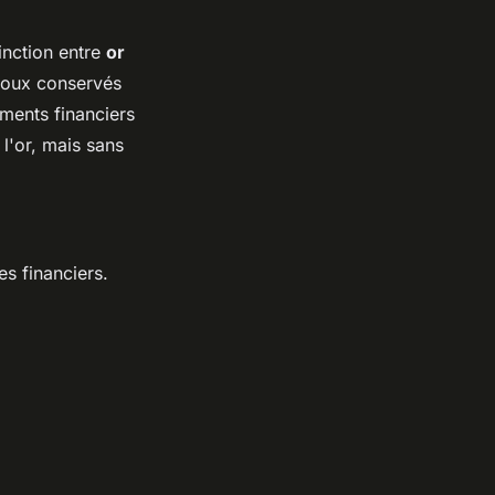
tinction entre
or
ijoux conservés
uments financiers
 l'or, mais sans
s financiers.