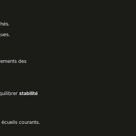
chés.
ques.
drements des
quilibrer
stabilité
 écueils courants.