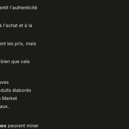
tit l'authenticité
 l'achat et à la
nt les prix, mais
 bien que cela
euves
oduits élaborés
n Market
naux.
ues
peuvent miner