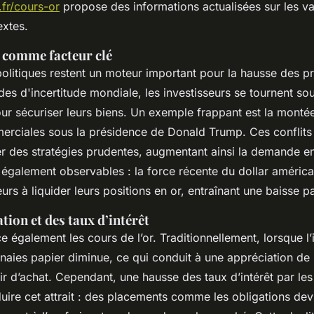
fr/cours-or
propose des informations actualisées sur les va
extes.
 comme facteur clé
olitiques restent un moteur important pour la hausse des pri
des d'incertitude mondiale, les investisseurs se tournent so
ur sécuriser leurs biens. Un exemple frappant est la montée
erciales sous la présidence de Donald Trump. Ces conflits o
r des stratégies prudentes, augmentant ainsi la demande e
 également observables : la force récente du dollar améric
eurs à liquider leurs positions en or, entraînant une baisse 
ation et des taux d’intérêt
ce également les cours de l’or. Traditionnellement, lorsque l’in
naies papier diminue, ce qui conduit à une appréciation de 
ir d’achat. Cependant, une hausse des taux d’intérêt par le
duire cet attrait : des placements comme les obligations dev