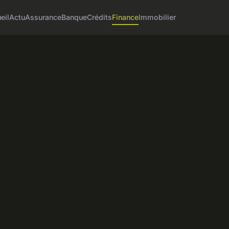
eil
Actu
Assurance
Banque
Crédits
Finance
Immobilier