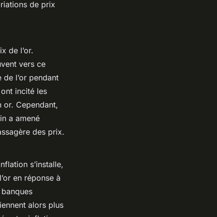
riations de prix
x de l’or.
uvent vers ce
 de l’or pendant
nt incité les
n or. Cependant,
ain a amené
passagère des prix.
flation s’installe,
l’or en réponse à
s banques
iennent alors plus