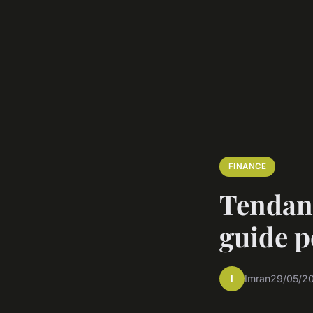
FINANCE
Tendanc
guide p
I
Imran
29/05/20