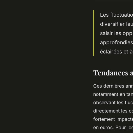
Les fluctuatio
diversifier l
saisir les op
approfondies 
éclairées et 
Tendances ac
Ces dernières ann
notamment en tant
observant les flu
directement les c
fortement impacté
en euros. Pour le